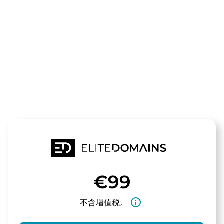
领域
d-region.de
待售
€99
info_outline
不含增值税。